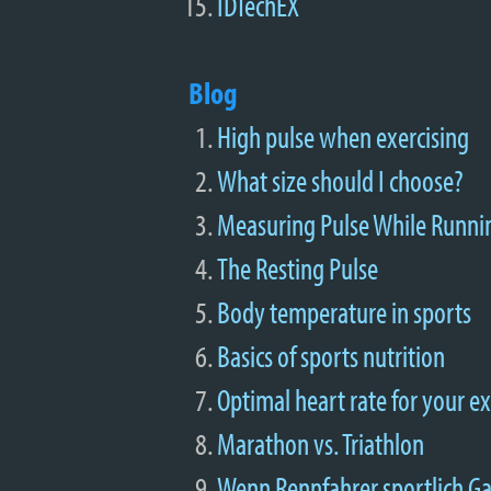
IDTechEX
Blog
High pulse when exercising
What size should I choose?
Measuring Pulse While Runni
The Resting Pulse
Body temperature in sports
Basics of sports nutrition
Optimal heart rate for your ex
Marathon vs. Triathlon
Wenn Rennfahrer sportlich G