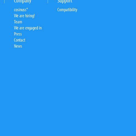
Company
Support
cosinuss°
Compatibility
We are hiring!
Team
We are engaged in
Press
Contact
News