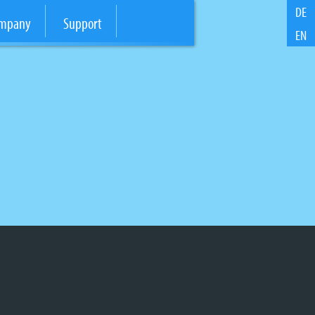
DE
mpany
Support
EN