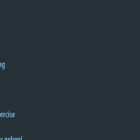
ng
ercise
as geben!