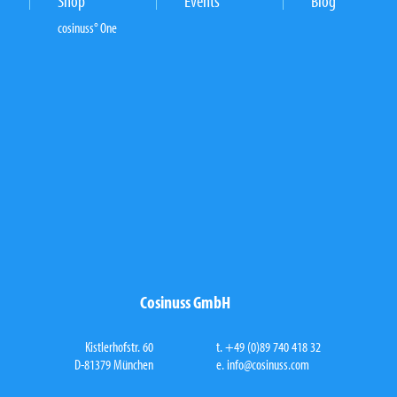
Shop
Events
Blog
cosinuss° One
Cosinuss GmbH
Kistlerhofstr. 60
t. +49 (0)89 740 418 32
D-81379 München
e.
info@cosinuss.com