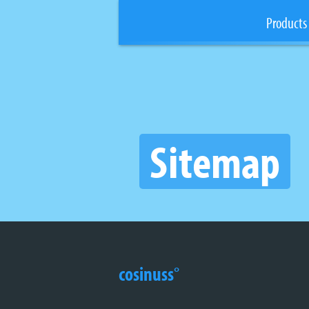
Products
Sitemap
cosinuss°