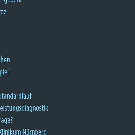
tze
chen
piel
 Standardlauf
Leistungsdiagnostik
frage?
 Klinikum Nürnberg