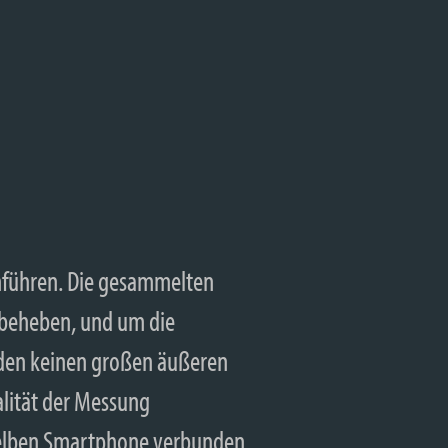
chführen. Die gesammelten
u beheben, und um die
nden keinen großen äußeren
ualität der Messung
mselben Smartphone verbunden