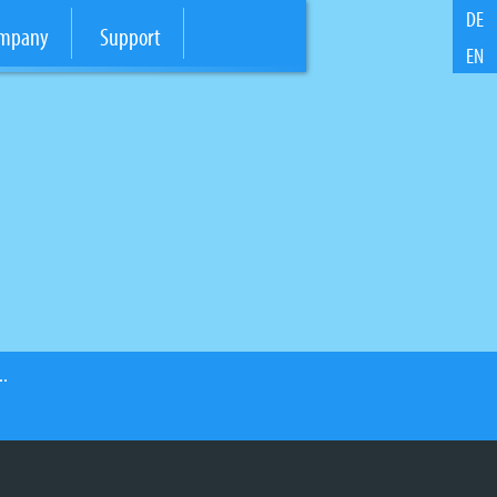
DE
mpany
Support
EN
..