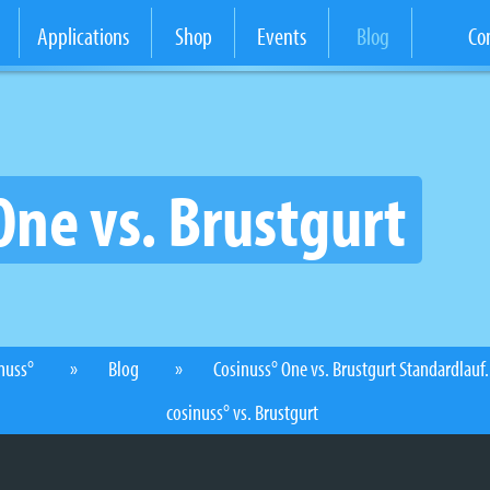
Applications
Shop
Events
Blog
Co
One vs. Brustgurt
nuss°
Blog
Cosinuss° One vs. Brustgurt Standardlauf.
cosinuss° vs. Brustgurt