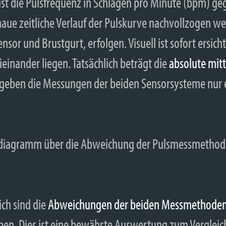
t die Pulsfrequenz in Schlägen pro Minute (bpm) geg
aue zeitliche Verlauf der Pulskurve nachvollzogen we
r und Brustgurt, erfolgen. Visuell ist sofort ersicht
inander liegen. Tatsächlich beträgt die
absolute mit
rgeben die Messungen der beiden Sensorsysteme nur e
ich sind die
Abweichungen der beiden Messmethode
en. Dies ist eine bewährte Auswertung zum Verglei