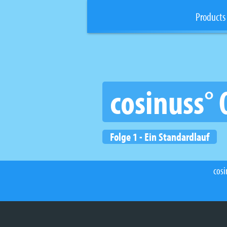
Products
cosinuss° 
Folge 1 - Ein Standardlauf
cosi