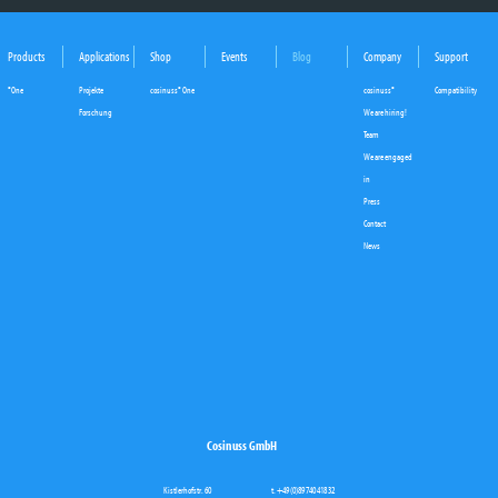
Products
Applications
Shop
Events
Blog
Company
Support
°One
Projekte
cosinuss° One
cosinuss°
Compatibility
Forschung
We are hiring!
Team
We are engaged
in
Press
Contact
News
Cosinuss GmbH
Kistlerhofstr. 60
t. +49 (0)89 740 418 32