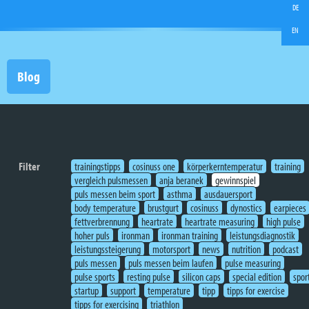
DE
EN
Blog
Filter
trainingstipps
cosinuss one
körperkerntemperatur
training
vergleich pulsmessen
anja beranek
gewinnspiel
puls messen beim sport
asthma
ausdauersport
body temperature
brustgurt
cosinuss
dynostics
earpieces
fettverbrennung
heartrate
heartrate measuring
high pulse
hoher puls
ironman
ironman training
leistungsdiagnostik
leistungssteigerung
motorsport
news
nutrition
podcast
puls messen
puls messen beim laufen
pulse measuring
pulse sports
resting pulse
silicon caps
special edition
spor
startup
support
temperature
tipp
tipps for exercise
tipps for exercising
triathlon